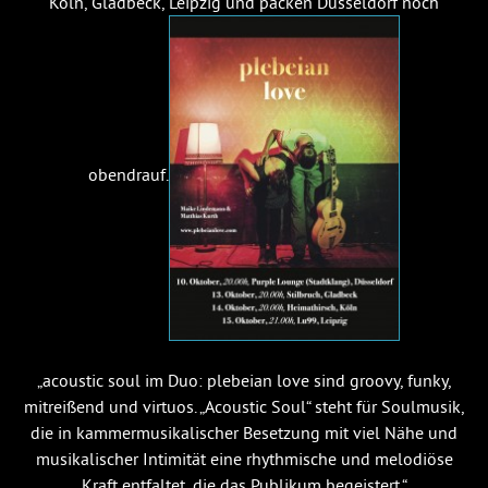
Köln, Gladbeck, Leipzig und packen Düsseldorf noch
obendrauf.
„acoustic soul im Duo: plebeian love sind groovy, funky,
mitreißend und virtuos. „Acoustic Soul“ steht für Soulmusik,
die in kammermusikalischer Besetzung mit viel Nähe und
musikalischer Intimität eine rhythmische und melodiöse
Kraft entfaltet, die das Publikum begeistert.“