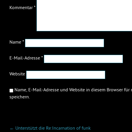
Kommentar
*
Name
*
E-Mail-Adresse
*
Website
Name, E-Mail-Adresse und Website in diesem Browser fü
speichern.
BEITRAGSNAVIGATION
←
Unterstützt die Re:Incarnation of funk