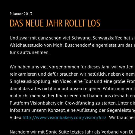
9. Januar 2013
DAS NEUE JAHR ROLLT LOS
Und zwar mit ganz schön viel Schwung. Schwarzkaffee hat si
Waldhausstudio von Mohi Buschendorf eingemietet um das n
funk aufzunehmen.
Wir haben uns viel vorgenommen für dieses Jahr, wir wollen
reinkarnieren und dafür brauchen wir natürlich, neben eine
Singleauskopplung, ein Video, eine Tour und eine große Pro
damit das alles nicht nur auf unsern eigenen Wohnzimmern b
mal nicht mehr selber finanzieren und haben uns deshalb ent
Plattform Visionbakery ein Crowdfunding zu starten. Unter di
Infos zum unserm Konzept, eine Auflistung der Gegenleistu
Video:
http://www.visionbakery.com/vision/652
Wir brauchen 
Nachdem wir mit Sonic Suite letztes Jahr als Vorband von D